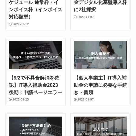
ケジュール 通常枠・イ
金デジタル化基盤導入枠
ンボイス枠（インボイス
に2社採択
対応類型）
2023-11-07
2024-02-12
【9/2で不具合解消を確
【個人事業主】IT導入補
認】IT導入補助金2023
助金の申請に必要な手続
後期：申請ページエラー
き・書類
2023-08-25
2023-08-07